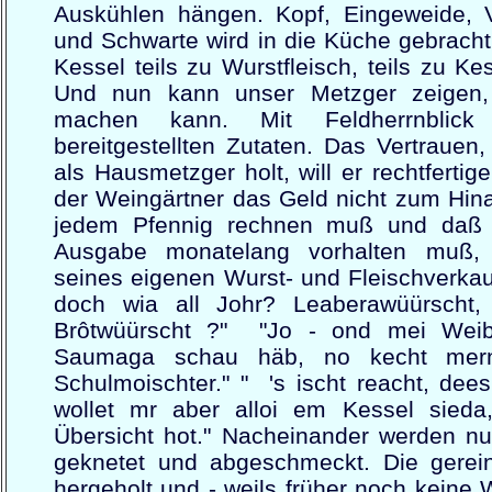
Auskühlen hängen. Kopf, Eingeweide, 
und Schwarte wird in die Küche gebrach
Kessel teils zu Wurstfleisch, teils zu Ke
Und nun kann unser Metzger zeigen,
machen kann. Mit Feldherrnblick
bereitgestellten Zutaten. Das Vertraue
als Hausmetzger holt, will er rechtferti
der Weingärtner das Geld nicht zum Hin
jedem Pfennig rechnen muß und daß 
Ausgabe monatelang vorhalten muß
seines eigenen Wurst- und Fleischverkau
doch wia all Johr? Leaberawüürscht,
Brôtwüürscht ?" "Jo - ond mei Wei
Saumaga schau häb, no kecht mer
Schulmoischter." " 's ischt reacht, de
wollet mr aber alloi em Kessel sied
Übersicht hot." Nacheinander werden nu
geknetet und abgeschmeckt. Die gerei
hergeholt und - weils früher noch keine