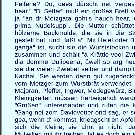
Feiferle? Do, dees därscht net verge
hear." "D' Seffer" muß ein großes Brett 
ja "an dr Metzgata goht's hauch hear, 
prima Nudelsupp". Die Mutter schütte
hölzerne Backmulde, die sie in die S
gestelt hat, und "laßt a". Mit Hefel oder B
ganga" ist, sucht sie die Wurststecken
zusammen und schält "a Krättle vool Zwi
dia domme Dulipeena, äwell so arg heu
sie die vielen Zwiebel selber und dämpft
Kachel. Sie werden dann gut zugedeck
vom Metzger zum Wurstbrät verwendet. 
Majoran, Pfeffer, Ingwer, Modegewürz, Bi
Kleinigkeiten müssen herbeigeholt werd
"Großen" untereinander und rufen die k
"Gang nei zom Davidvetter ond sag, er s
gea, wenn d' kommst, krieagscht en Apfel
sich die Kleine, sie ahnt ja nicht, 
Mutwillen mit ihr treiben. Ist es doch ein a