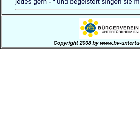
jedes gern - " und begeistert singen sie m
Copyright 2008 by www.bv-untertu