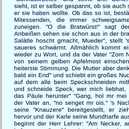
sieht, ist er selber gespannt, ob sie auch
er sie haben wollte. Ob das so ist, bestä
Mitessenden, die immer schweigsame
zuneigen. "O die Bratwürst!" sagt de
Anbeißen sehen sie schon aus in der br
Salätle hoscht gmacht, Mueder", stellt 's
saueres schwärmt. Allmählich kommt e
wieder zu Wort, und da der Vater "Zom 
von seinem gelben Apfelmost einschenk
heiterste Stimmung. Die Mutter aber den
bald ein End" und schiebt ein großes Nud
auf dem alle beim Speckschneiden mithe
und schneide Speck, wer mich liebhat, h
das Päule herunter" "Gang, hol mr mei Kl
der Vater an, "no senget mr ois." 's Nac
seine "Knauzere" bereitgestellt, er zi
hervor und der Karle seine Mundharfe aus
beginnt der Herr Lehrer: "Am Necker, a