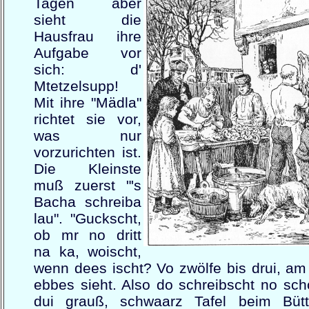
Tagen aber
sieht die
Hausfrau ihre
Aufgabe vor
sich: d'
Mtetzelsupp!
Mit ihre "Mädla"
richtet sie vor,
was nur
vorzurichten ist.
Die Kleinste
muß zuerst "'s
Bacha schreiba
lau". "Guckscht,
ob mr no dritt
na ka, woischt,
wenn dees ischt? Vo zwölfe bis drui, am
ebbes sieht. Also do schreibscht no sc
dui grauß, schwaarz Tafel beim Büt