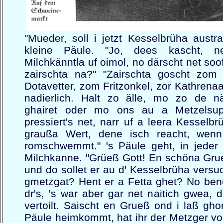
"Mueder, soll i jetzt Kesselbrüha austr
kleine Päule. "Jo, dees kascht, 
Milchkänntla uf oimol, no därscht net soof
zairschta na?" "Zairschta goscht zom
Dotavetter, zom Fritzonkel, zor Kathrena
nadierlich. Halt zo älle, mo zo de n
ghairet oder mo ons au a Metzelsup
pressiert's net, narr uf a leera Kesselbr
graußa Wert, dene isch reacht, wen
romschwemmt." 's Päule geht, in jeder 
Milchkanne. "Grüeß Gott! En schöna Gru
und do sollet er au d' Kesselbrüha versu
gmetzgat? Hent er a Fetta ghet? No bene 
dr's, 's war aber gar net naitich gwea,
vertoilt. Saischt en Grueß ond i laß gh
Päule heimkommt, hat ihr der Metzger v