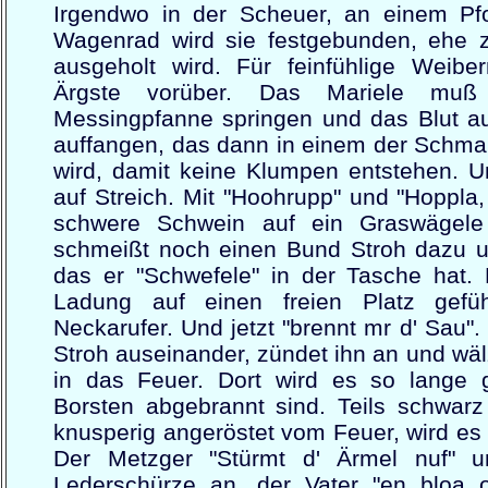
Irgendwo in der Scheuer, an einem Pf
Wagenrad wird sie festgebunden, ehe z
ausgeholt wird. Für feinfühlige Weibe
Ärgste vorüber. Das Mariele muß 
Messingpfanne springen und das Blut 
auffangen, das dann in einem der Schmalz
wird, damit keine Klumpen entstehen. U
auf Streich. Mit "Hoohrupp" und "Hoppla,
schwere Schwein auf ein Graswägele
schmeißt noch einen Bund Stroh dazu un
das er "Schwefele" in der Tasche hat.
Ladung auf einen freien Platz gefü
Neckarufer. Und jetzt "brennt mr d' Sau
Stroh auseinander, zündet ihn an und wäl
in das Feuer. Dort wird es so lange ge
Borsten abgebrannt sind. Teils schwarz
knusperig angeröstet vom Feuer, wird es
Der Metzger "Stürmt d' Ärmel nuf" u
Lederschürze an, der Vater "en bloa 