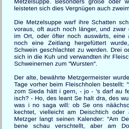
Metzelsuppe. Besonders große oder w
leisteten sich dies Vergnügen auch zweim
Die Metzelsuppe warf ihre Schatten sch
voraus, oft auch noch länger, und zwar
im Ort, oder öfter noch auswärts, eine
noch eine Zeitlang hergefüttert wur
Schwein geschlachtet zu werden. Drei ode
sich in die Kuh und verwandten ihr Fle
Schweinernen zum "Wursten".
Der alte, bewährte Metzgermeister wurd
Tage vorher beim Fleischholen bestellt:
zom Sieda hätt i gern, - jo - 's darf au f
isch? - Ho, des leant Se halt dra, des w
was i no saga will: ob Se ons näächs
kechtet, vielleicht am Deischtich oder
Metzger langt seinen Kalender: "Am Dei
bene schau verschtellt, aber am Do