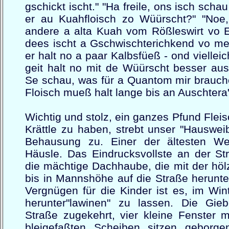
gschickt ischt." "Ha freile, ons isch scha
er au Kuahfloisch zo Wüürscht?" "Noe
andere a alta Kuah vom Rößleswirt vo E
dees ischt a Gschwischterichkend vo me
er halt no a paar Kalbsfüeß - ond viellei
geit halt no mit de Wüürscht besser aus.
Se schau, was für a Quantom mir brauche
Floisch mueß halt lange bis an Auschtera"
Wichtig und stolz, ein ganzes Pfund Flei
Krättle zu haben, strebt unser "Hauswei
Behausung zu. Einer der ältesten Wein
Häusle. Das Eindrucksvollste an der Stra
die mächtige Dachhaube, die mit der höl
bis in Mannshöhe auf die Straße herunter
Vergnügen für die Kinder ist es, im Win
herunter"lawinen" zu lassen. Die Giebe
Straße zugekehrt, vier kleine Fenster 
bleigefaßten Scheiben sitzen geborg