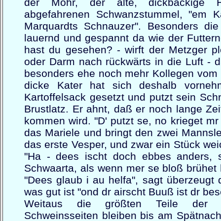
der Mohr, der alte, dickbackige 
abgefahrenen Schwanzstummel, "em Ka
Marquardts Schnauzer". Besonders di
lauernd und gespannt da wie der Futtern
hast du gesehen? - wirft der Metzger plö
oder Darm nach rückwärts in die Luft - d
besonders ehe noch mehr Kollegen vom 
dicke Kater hat sich deshalb vorneh
Kartoffelsack gesetzt und putzt sein S
Brustlatz. Er ahnt, daß er noch lange Ze
kommen wird. "D' putzt se, no krieget mr
das Mariele und bringt den zwei Mannsl
das erste Vesper, und zwar ein Stück we
"Ha - dees ischt doch ebbes anders, 
Schwaarta, als wenn mer se bloß brühet h
"Dees glaub i au helfa", sagt überzeugt 
was gut ist "ond dr airscht Buuß ist dr bes
Weitaus die größten Teile der 
Schweinsseiten bleiben bis am Spätnach