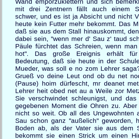
Wand emporzuklettern und sich bemerk
mit drei Zentnern fällt auch einem S
schwer, und es ist ja Absicht und nicht V
heute kein Futter mehr bekommt. Das Ma
daß sie aus dem Stall hinauskommt, denn 
dabei sein, "wenn mer d' Sau z' taud sch
Päule fürchtet das Schreien, wenn ma
hot". Das große Ereignis erhält fü
Bedeutung, daß sie heute in der Schule 
Mueder, was soll e no zom Lehrer saga?
Grueß vo deine Leut ond ob du net no
(Pause) hoim dürfescht, mr deanet me
Lehrer heit obed net au a Weile zor Me
Sie verschwindet schleunigst, und das 
gegebenen Moment die Ohren zu. Aber 
nicht so weit. Ob all des Ungewohnten 
Sau schon ganz "außelich" geworden, h
Boden ab, als der Vater sie aus dem St
bekommt sie einen Strick um einen Hin