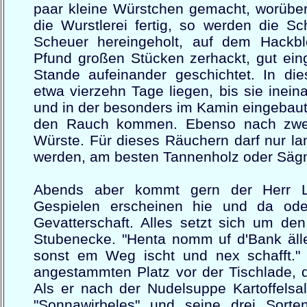
paar kleine Würstchen gemacht, worüber s
die Wurstlerei fertig, so werden die S
Scheuer hereingeholt, auf dem Hackbl
Pfund großen Stücken zerhackt, gut ein
Stande aufeinander geschichtet. In die
etwa vierzehn Tage liegen, bis sie inein
und in der besonders im Kamin eingebau
den Rauch kommen. Ebenso nach zwei
Würste. Für dieses Räuchern darf nur l
werden, am besten Tannenholz oder Säg
Abends aber kommt gern der Herr L
Gespielen erscheinen hie und da oder
Gevatterschaft. Alles setzt sich um de
Stubenecke. "Henta nomm uf d'Bank äll
sonst em Weg ischt und nex schafft."
angestammten Platz vor der Tischlade, 
Als er nach der Nudelsuppe Kartoffelsa
"Sonnawirbeles" und seine drei Sorte