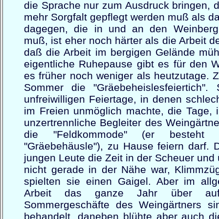
die Sprache nur zum Ausdruck bringen, 
mehr Sorgfalt gepflegt werden muß als da
dagegen, die in und an den Weinberge
muß, ist eher noch härter als die Arbeit d
daß die Arbeit im bergigen Gelände mühs
eigentliche Ruhepause gibt es für den W
es früher noch weniger als heutzutage.
Sommer die "Gräebeheislesfeiertich"
unfreiwilligen Feiertage, in denen schlec
im Freien unmöglich machte, die Tage,
unzertrennliche Begleiter des Weingärtne
die "Feldkommode" (er besteht 
"Gräebehäusle"), zu Hause feiern darf. D
jungen Leute die Zeit in der Scheuer und
nicht gerade in der Nähe war, Klimmzüg
spielten sie einen Gaigel. Aber im all
Arbeit das ganze Jahr über au
Sommergeschäfte des Weingärtners sin
behandelt, daneben blühte aber auch di